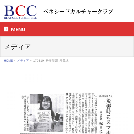
MENU
メディア
HOME
»
メディア
»
170319_丹波新聞_愛美縁