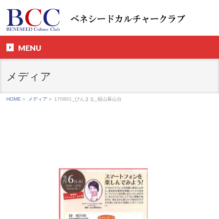
MENU
メディア
HOME
»
メディア
»
170801_びんまる_福山幕山台