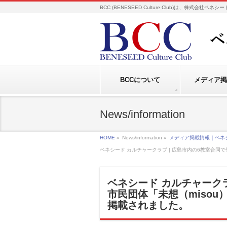
BCC (BENESEED Culture Club)は、株式会
BCCについて
メディア掲
News/information
HOME
»
News/information »
メディア掲載情報｜ベネ
ベネシード カルチャークラブ | 広島市内の6教室合同
ベネシード カルチャークラ
市民団体「未想（misou
掲載されました。