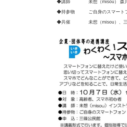
◆講師 未想（misou） 森
◆持参物 ご自身のスマートフ
◆共催 未想（misou）、