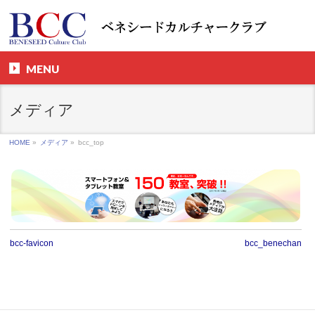
MENU
メディア
HOME
»
メディア
»
bcc_top
bcc-favicon
bcc_benechan