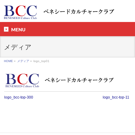
MENU
メディア
HOME
»
メディア
»
logo_top01
logo_bcc-top-300
logo_bcc-top-11