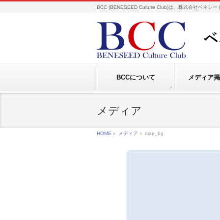
BCC (BENESEED Culture Club)は、株式会
BCCについて
メディア掲
メディア
HOME
»
メディア
»
map_bg